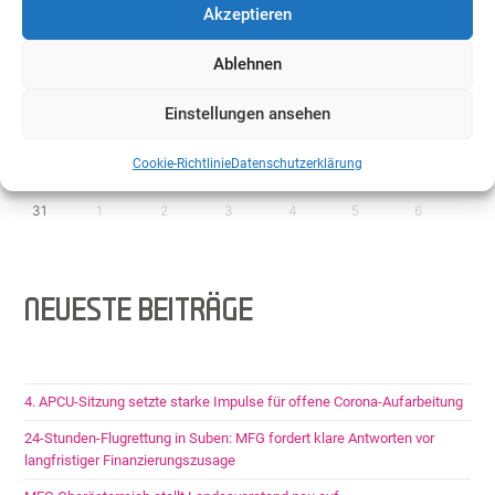
Akzeptieren
Keine Veranstaltungen
Ablehnen
10
11
12
13
14
15
16
Einstellungen ansehen
17
18
19
20
21
22
23
Cookie-Richtlinie
Datenschutzerklärung
24
25
26
27
28
29
30
31
1
2
3
4
5
6
NEUESTE BEITRÄGE
4. APCU-Sitzung setzte starke Impulse für offene Corona-Aufarbeitung
24-Stunden-Flugrettung in Suben: MFG fordert klare Antworten vor
langfristiger Finanzierungszusage