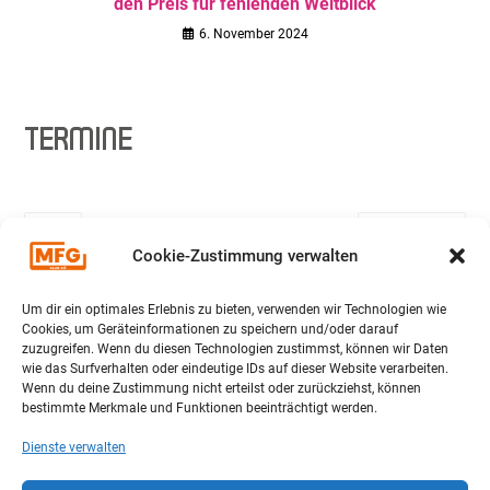
den Preis für fehlenden Weitblick
6. November 2024
TERMINE
Juli
AUGUST 2026
September
Cookie-Zustimmung verwalten
MO
DI
MI
DO
FR
SA
SO
Um dir ein optimales Erlebnis zu bieten, verwenden wir Technologien wie
27
28
29
30
31
1
2
Cookies, um Geräteinformationen zu speichern und/oder darauf
zuzugreifen. Wenn du diesen Technologien zustimmst, können wir Daten
wie das Surfverhalten oder eindeutige IDs auf dieser Website verarbeiten.
3
4
5
6
7
8
9
Wenn du deine Zustimmung nicht erteilst oder zurückziehst, können
bestimmte Merkmale und Funktionen beeinträchtigt werden.
Veranstaltungen am
6
August
Dienste verwalten