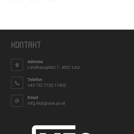
KONTAKT
Adresse
Landhausplatz 1 , 4021 Linz
Telefon
+43 732 7720 17402
Email
mfg.klub@ooe.gv.at