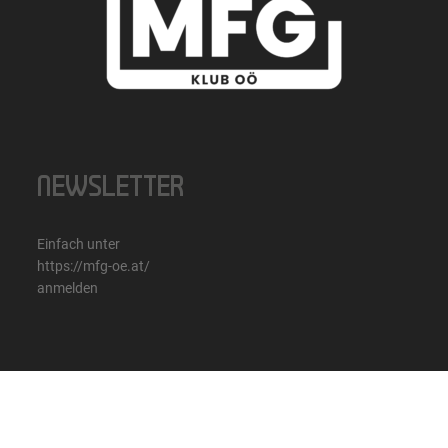
NEWSLETTER
Einfach unter
https://mfg-oe.at/
anmelden
Kontakt
Downloads
Impressum
Datenschutzerklärung
© 2022 MFG - LANDTAGSKLUB OÖ