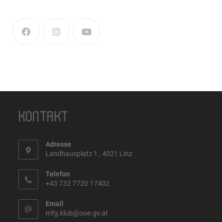
KONTAKT
Adresse
Landhausplatz 1 , 4021 Linz
Telefon
+43 732 7720 17402
Email
mfg.klub@ooe.gv.at