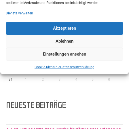
bestimmte Merkmale und Funktionen beeinträchtigt werden.
Veranstaltungen am
6
August
Dienste verwalten
Akzeptieren
Keine Veranstaltungen
Ablehnen
10
11
12
13
14
15
16
Einstellungen ansehen
17
18
19
20
21
22
23
Cookie-Richtlinie
Datenschutzerklärung
24
25
26
27
28
29
30
31
1
2
3
4
5
6
NEUESTE BEITRÄGE