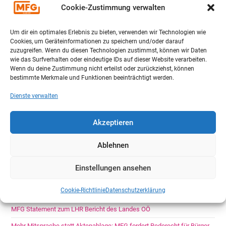
10
11
12
13
14
15
16
Cookie-Zustimmung verwalten
17
18
19
20
21
22
23
Um dir ein optimales Erlebnis zu bieten, verwenden wir Technologien wie
24
25
26
27
28
29
30
Cookies, um Geräteinformationen zu speichern und/oder darauf
zuzugreifen. Wenn du diesen Technologien zustimmst, können wir Daten
wie das Surfverhalten oder eindeutige IDs auf dieser Website verarbeiten.
31
1
2
3
4
5
6
Wenn du deine Zustimmung nicht erteilst oder zurückziehst, können
bestimmte Merkmale und Funktionen beeinträchtigt werden.
Dienste verwalten
NEUESTE BEITRÄGE
Akzeptieren
Ablehnen
4. APCU-Sitzung setzte starke Impulse für offene Corona-Aufarbeitung
24-Stunden-Flugrettung in Suben: MFG fordert klare Antworten vor
Einstellungen ansehen
langfristiger Finanzierungszusage
Cookie-Richtlinie
Datenschutzerklärung
MFG Oberösterreich stellt Landesvorstand neu auf
MFG Statement zum LHR Bericht des Landes OÖ
Mehr Mitsprache statt Aktenablage: MFG fordert Rederecht für Bürger