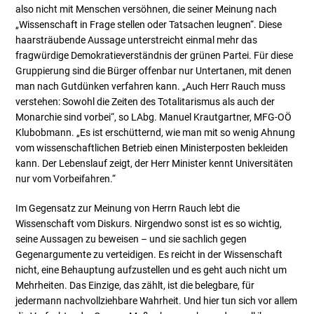
also nicht mit Menschen versöhnen, die seiner Meinung nach
„Wissenschaft in Frage stellen oder Tatsachen leugnen“. Diese
haarsträubende Aussage unterstreicht einmal mehr das
fragwürdige Demokratieverständnis der grünen Partei. Für diese
Gruppierung sind die Bürger offenbar nur Untertanen, mit denen
man nach Gutdünken verfahren kann. „Auch Herr Rauch muss
verstehen: Sowohl die Zeiten des Totalitarismus als auch der
Monarchie sind vorbei“, so LAbg. Manuel Krautgartner, MFG-OÖ
Klubobmann. „Es ist erschütternd, wie man mit so wenig Ahnung
vom wissenschaftlichen Betrieb einen Ministerposten bekleiden
kann. Der Lebenslauf zeigt, der Herr Minister kennt Universitäten
nur vom Vorbeifahren.“
Im Gegensatz zur Meinung von Herrn Rauch lebt die
Wissenschaft vom Diskurs. Nirgendwo sonst ist es so wichtig,
seine Aussagen zu beweisen – und sie sachlich gegen
Gegenargumente zu verteidigen. Es reicht in der Wissenschaft
nicht, eine Behauptung aufzustellen und es geht auch nicht um
Mehrheiten. Das Einzige, das zählt, ist die belegbare, für
jedermann nachvollziehbare Wahrheit. Und hier tun sich vor allem