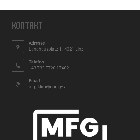
KONTAKT
Adresse
Landhausplatz 1 , 4021 Linz
Telefon
+43 732 7720 17402
Email
mfg.klub@ooe.gv.at