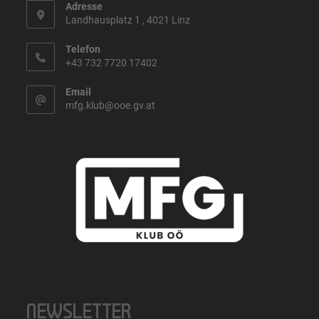
Adresse
Landhausplatz 1 , 4021 Linz
Telefon
+43 732 7720 17402
Email
mfg.klub@ooe.gv.at
NEWSLETTER