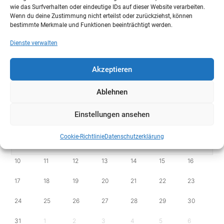
Juli
AUGUST 2026
September
wie das Surfverhalten oder eindeutige IDs auf dieser Website verarbeiten.
Wenn du deine Zustimmung nicht erteilst oder zurückziehst, können
bestimmte Merkmale und Funktionen beeinträchtigt werden.
MO
DI
MI
DO
FR
SA
SO
Dienste verwalten
27
28
29
30
31
1
2
Akzeptieren
3
4
5
6
7
8
9
Ablehnen
Veranstaltungen am
8
August
Einstellungen ansehen
Keine Veranstaltungen
Cookie-Richtlinie
Datenschutzerklärung
10
11
12
13
14
15
16
17
18
19
20
21
22
23
24
25
26
27
28
29
30
31
1
2
3
4
5
6