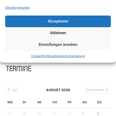
Dienste verwalten
Akzeptieren
Ablehnen
Corona-Förderung für den Seniorenbund?
Systemtricks statt Transparenz
Einstellungen ansehen
7. August 2025
Cookie-Richtlinie
Datenschutzerklärung
TERMINE
Juli
AUGUST 2026
September
MO
DI
MI
DO
FR
SA
SO
27
28
29
30
31
1
2