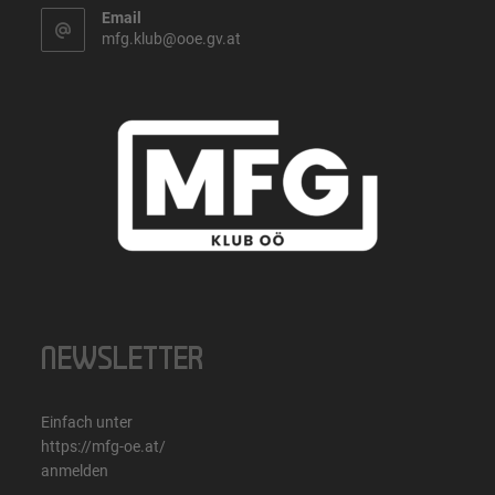
Email
mfg.klub@ooe.gv.at
NEWSLETTER
Einfach unter
https://mfg-oe.at/
anmelden