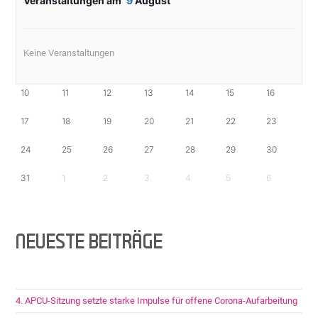
Veranstaltungen am
9
August
Keine Veranstaltungen
10
11
12
13
14
15
16
17
18
19
20
21
22
23
24
25
26
27
28
29
30
31
1
2
3
4
5
6
NEUESTE BEITRÄGE
4. APCU-Sitzung setzte starke Impulse für offene Corona-Aufarbeitung