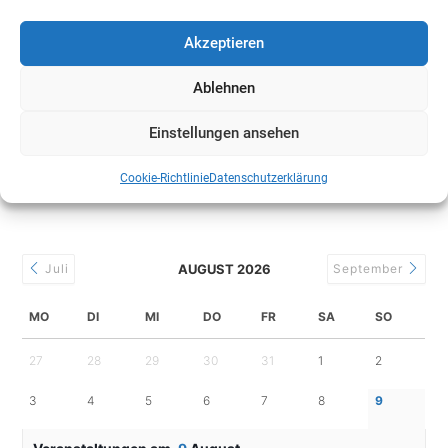
Akzeptieren
MFG-Antrag zur Aussetzung der Landesumlage
abgelehnt – jetzt zahlen die Gemeinden den Preis
Ablehnen
13. Januar 2026
Einstellungen ansehen
Cookie-Richtlinie
Datenschutzerklärung
TERMINE
Juli
AUGUST 2026
September
MO
DI
MI
DO
FR
SA
SO
27
28
29
30
31
1
2
3
4
5
6
7
8
9