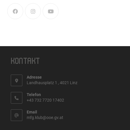
KONTAKT
Adresse
Landhausplatz 1 , 4021 Linz
Telefon
+43 732 7720 17402
Email
mfg.klub@ooe.gv.at