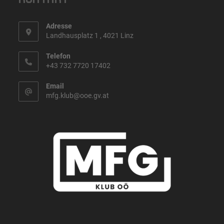
Adresse
Landhausplatz 1 , 4021 Linz
Telefon
+43 732 7720 17402
Email
mfg.klub@ooe.gv.at