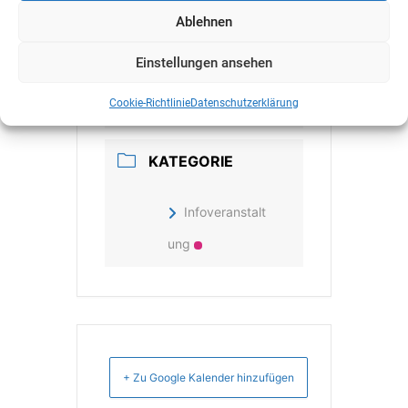
Ablehnen
Vorbei!
Einstellungen ansehen
UHRZEIT
Cookie-Richtlinie
Datenschutzerklärung
19:00 - 22:00
KATEGORIE
Infoveranstalt
ung
+ Zu Google Kalender hinzufügen