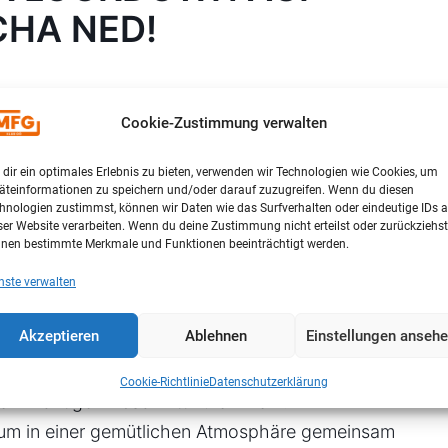
CHA NED!
Cookie-Zustimmung verwalten
kkundgebung einladen, um an den knapp 80 Tage
nern. Diese Zeit darf nicht vergessen werden,
dir ein optimales Erlebnis zu bieten, verwenden wir Technologien wie Cookies, um
hen zu setzen.
äteinformationen zu speichern und/oder darauf zuzugreifen. Wenn du diesen
hnologien zustimmst, können wir Daten wie das Surfverhalten oder eindeutige IDs a
ser Website verarbeiten. Wenn du deine Zustimmung nicht erteilst oder zurückziehst
nen bestimmte Merkmale und Funktionen beeinträchtigt werden.
024, von 14:00 bis 16:30 Uhr
nste verwalten
Akzeptieren
Ablehnen
Einstellungen anseh
m hier gemeinsam bei Glühwein, Punsch und
Cookie-Richtlinie
Datenschutzerklärung
 wichtigen Abschnitt zu erinnern.
, um in einer gemütlichen Atmosphäre gemeinsam