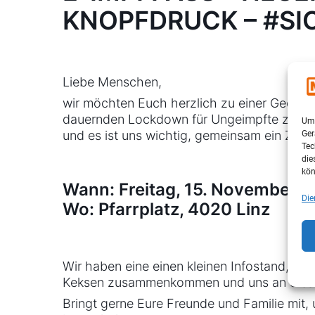
KNOPFDRUCK – #SI
Liebe Menschen,
wir möchten Euch herzlich zu einer Geden
dauernden Lockdown für Ungeimpfte zu erin
Um 
und es ist uns wichtig, gemeinsam ein Zeic
Ger
Tec
die
kön
Wann: Freitag, 15. November 2
Die
Wo: Pfarrplatz, 4020 Linz
Wir haben eine einen kleinen Infostand, u
Keksen zusammenkommen und uns an diesen
Bringt gerne Eure Freunde und Familie mit