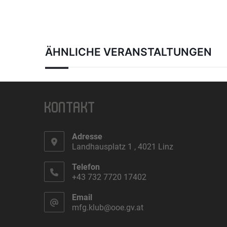
ÄHNLICHE VERANSTALTUNGEN
KONTAKT
Adresse
Landhausplatz 1 , 4021 Linz
Telefon
+43 732 7720 17402
Email
mfg.klub@ooe.gv.at