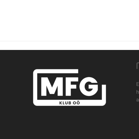
E
h
a