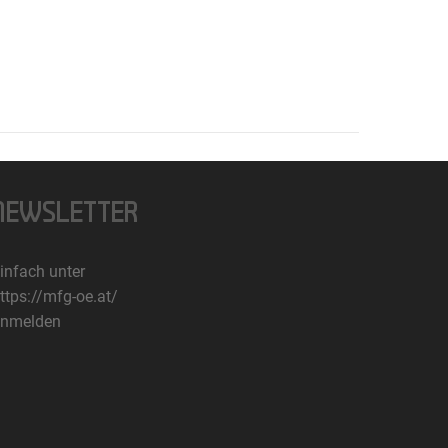
NEWSLETTER
infach unter
ttps://mfg-oe.at/
nmelden