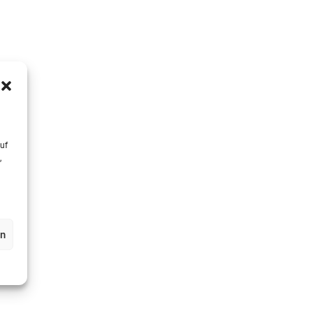
uf
,
en