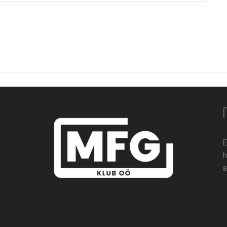
E
h
a