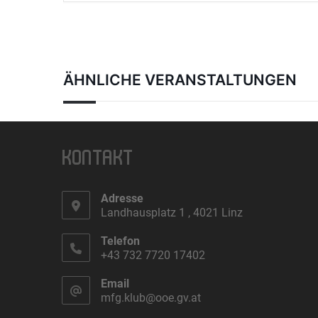
ÄHNLICHE VERANSTALTUNGEN
KONTAKT
Adresse
Landhausplatz 1 , 4021 Linz
Telefon
+43 732 7720 17402
Email
mfg.klub@ooe.gv.at