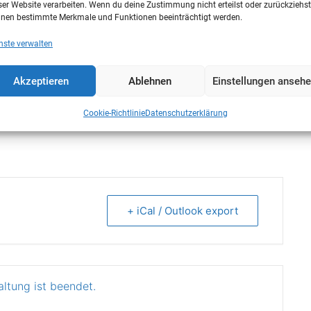
ser Website verarbeiten. Wenn du deine Zustimmung nicht erteilst oder zurückziehst
nen bestimmte Merkmale und Funktionen beeinträchtigt werden.
nlernen und den Weg mit uns gemeinsam gehen wollen.
nste verwalten
Akzeptieren
Ablehnen
Einstellungen anseh
Cookie-Richtlinie
Datenschutzerklärung
+ iCal / Outlook export
altung ist beendet.