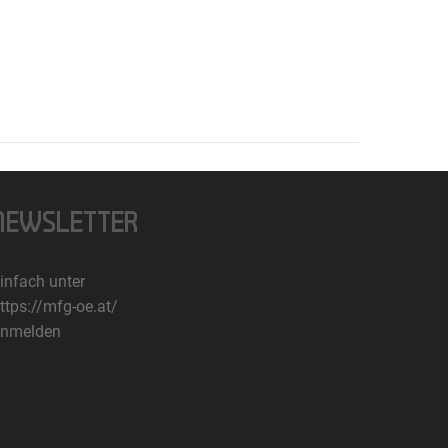
NEWSLETTER
infach unter
ttps://mfg-oe.at/
nmelden