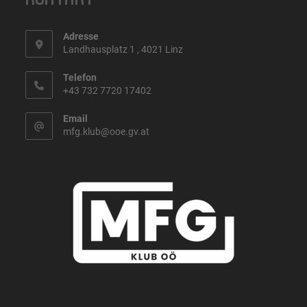
Adresse
Landhausplatz 1 , 4021 Linz
Telefon
+43 732 7720 17402
Email
mfg.klub@ooe.gv.at