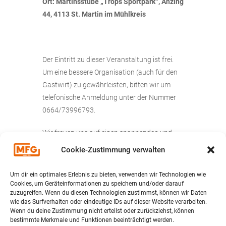
Ort: Martinsstube „Trops Sportpark“, Anzing
44, 4113 St. Martin im Mühlkreis
Der Eintritt zu dieser Veranstaltung ist frei.
Um eine bessere Organisation (auch für den
Gastwirt) zu gewährleisten, bitten wir um
telefonische Anmeldung unter der Nummer
0664/73996793.
Wir freuen uns auf einen spannenden und
informativen Abend und auf zahlreiche
Cookie-Zustimmung verwalten
Teilnehmer.
Gemeinsam können wir aktuelle Themen
Um dir ein optimales Erlebnis zu bieten, verwenden wir Technologien wie
diskutieren und uns über wichtige
Cookies, um Geräteinformationen zu speichern und/oder darauf
zuzugreifen. Wenn du diesen Technologien zustimmst, können wir Daten
Angelegenheiten austauschen, nur
wie das Surfverhalten oder eindeutige IDs auf dieser Website verarbeiten.
gemeinsam sind wir stark!
Wenn du deine Zustimmung nicht erteilst oder zurückziehst, können
bestimmte Merkmale und Funktionen beeinträchtigt werden.