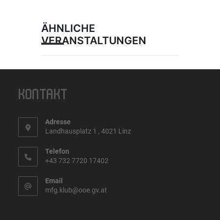
ÄHNLICHE
VERANSTALTUNGEN
KONTAKT
Adresse
Landhausplatz 1 , 4021 Linz
Telefon
+43 732 7720 17402
Email
mfg.klub@ooe.gv.at