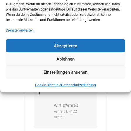
zuzugreifen. Wenn du diesen Technologien zustimmst, können wir Daten
wie das Surfverhalten oder eindeutige IDs auf dieser Website verarbeiten.
DATUM
Wenn du deine Zustimmung nicht erteilst oder zurückziehst, können
bestimmte Merkmale und Funktionen beeinträchtigt werden.
Aug. 01 2024
Dienste verwalten
Vorbei!
Akzeptieren
UHRZEIT
Ablehnen
19:00 - 22:00
Einstellungen ansehen
Cookie-Richtlinie
Datenschutzerklärung
VERANSTALTUNGSOR
T
Wirt z'Arnreit
Arnreit 1, 4122
Arnreit