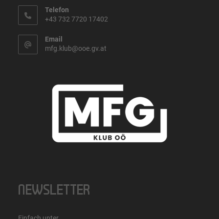
Telefon
+43 732 7720 17402
Email
mfg.klub@ooe.gv.at
NEWSLETTER
Einfach unter