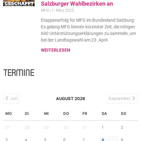
Salzburger Wahlbezirken an
MFG
1. März 2023
Etappenerfolg für MFG im Bundesland Salzburg:
Es gelang MFG binnen kürzester Zeit, die nötigen
600 Unterstützungserklärungen zu sammeln, um
bei der Landtagswahl am 23. April
WEITERLESEN
TERMINE
Juli
AUGUST 2026
September
MO
DI
MI
DO
FR
SA
SO
27
28
29
30
31
1
2
3
4
5
6
7
8
9