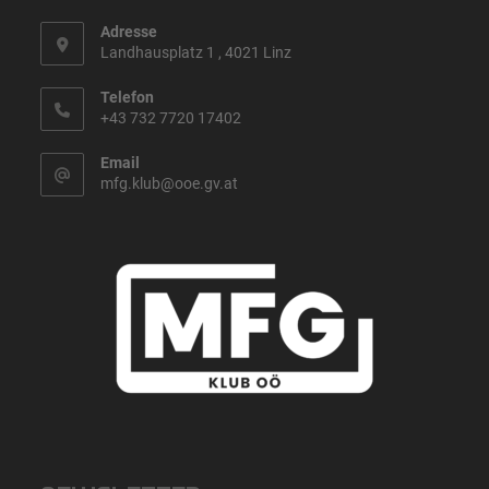
Adresse
Landhausplatz 1 , 4021 Linz
Telefon
+43 732 7720 17402
Email
mfg.klub@ooe.gv.at